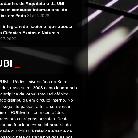
tudantes de Arquitetura da UBI
ncem concurso internacional de
eias em Paris
31/07/2026
I integra rede nacional que aposta
s Ciências Exatas e Naturais
/07/2026
UBI
_
RUBI – Rádio Universitária da Beira
terior, nasceu em 2003 como laboratório
disciplina de jornalismo radiofónico,
do distribuída em circuito interno. No
o seguinte passou a ter a sua versão
line – RUBIweb – com conteúdos
iados pelos próprios ouvintes. Neste
mento funciona como laboratório da
dade curricular já referida e serve de
ositório para os trabalhos dos alunos.