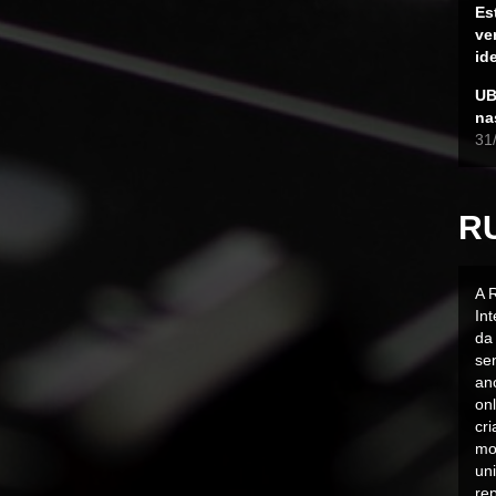
Es
ve
id
UB
na
31
R
A 
In
da 
sen
an
on
cr
mo
uni
rep