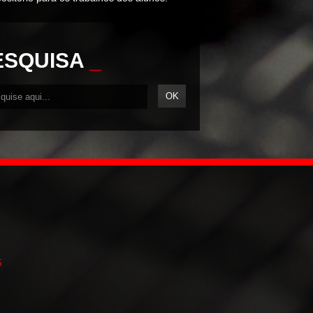
ESQUISA
_
5