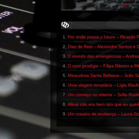
Por onde passa o futuro – Ricardo
00:00
/
00:00
Dias de Reis – Alexandre Santos e 
00:00
/
00:00
O mundo das emergências – Andrea
O coro prodígio – Filipa Ribeiro e R
Miraculosa Santa Bebiana – João S
Uma viagem templária – Lígia Mach
Um começo no interior – Sofia Rust
Afinal não era bem isto que eu quer
Um oceano de mudança – Laura G