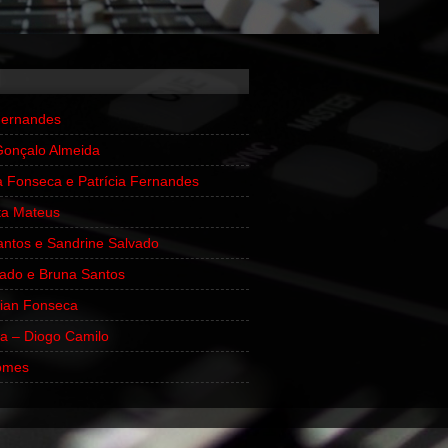
 Fernandes
Gonçalo Almeida
 Fonseca e Patrícia Fernandes
ita Mateus
antos e Sandrine Salvado
ado e Bruna Santos
rian Fonseca
ia – Diogo Camilo
omes