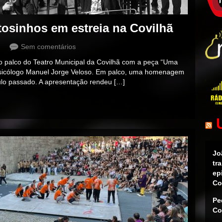
tosinhos em estreia na Covilhã
Sem comentários
o palco do Teatro Municipal da Covilhã com a peça “Uma
sicólogo Manuel Jorge Veloso. Em palco, uma homenagem
ulo passado. A apresentação rendeu […]
Jo
tr
ep
Co
Pe
Co