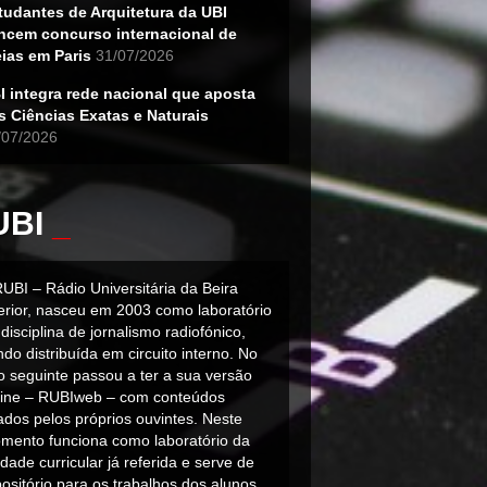
tudantes de Arquitetura da UBI
ncem concurso internacional de
eias em Paris
31/07/2026
I integra rede nacional que aposta
s Ciências Exatas e Naturais
/07/2026
UBI
_
RUBI – Rádio Universitária da Beira
terior, nasceu em 2003 como laboratório
disciplina de jornalismo radiofónico,
do distribuída em circuito interno. No
o seguinte passou a ter a sua versão
line – RUBIweb – com conteúdos
iados pelos próprios ouvintes. Neste
mento funciona como laboratório da
dade curricular já referida e serve de
ositório para os trabalhos dos alunos.