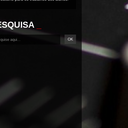
ESQUISA
_