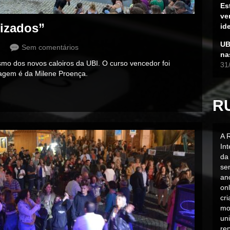
Es
ve
tizados”
id
UB
Sem comentários
na
ismo dos novos caloiros da UBI. O curso vencedor foi
31
ortagem é da Milene Proença.
R
A 
In
da 
sen
an
on
cr
mo
uni
rep