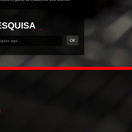
ESQUISA
_
5