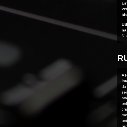
Es
ve
id
UB
na
31
R
A 
In
da 
sen
an
on
cr
mo
uni
rep