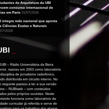
tudantes de Arquitetura da UBI
ncem concurso internacional de
eias em Paris
31/07/2026
I integra rede nacional que aposta
s Ciências Exatas e Naturais
/07/2026
UBI
_
RUBI – Rádio Universitária da Beira
terior, nasceu em 2003 como laboratório
disciplina de jornalismo radiofónico,
do distribuída em circuito interno. No
o seguinte passou a ter a sua versão
line – RUBIweb – com conteúdos
iados pelos próprios ouvintes. Neste
mento funciona como laboratório da
dade curricular já referida e serve de
ositório para os trabalhos dos alunos.