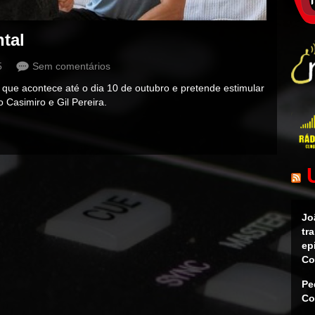
tal
5
Sem comentários
que acontece até o dia 10 de outubro e pretende estimular
 Casimiro e Gil Pereira.
Jo
tr
ep
Co
Pe
Co