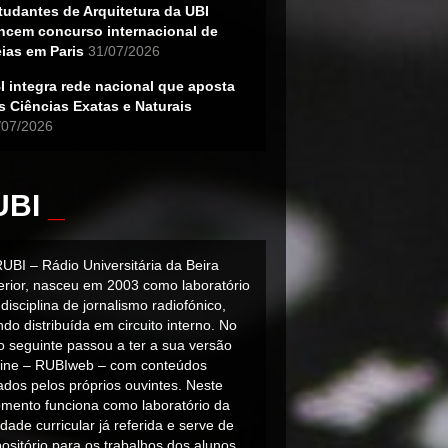
tudantes de Arquitetura da UBI
ncem concurso internacional de
eias em Paris
31/07/2026
I integra rede nacional que aposta
s Ciências Exatas e Naturais
/07/2026
UBI
_
RUBI – Rádio Universitária da Beira
terior, nasceu em 2003 como laboratório
disciplina de jornalismo radiofónico,
do distribuída em circuito interno. No
o seguinte passou a ter a sua versão
line – RUBIweb – com conteúdos
iados pelos próprios ouvintes. Neste
mento funciona como laboratório da
dade curricular já referida e serve de
ositório para os trabalhos dos alunos.