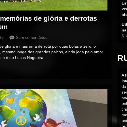
Es
ve
id
 memórias de glória e derrotas
UB
dem
na
31
25
Sem comentários
e glória e mais uma derrota por duas bolas a zero, o
ue, mesmo longe dos grandes palcos, ainda joga pelo amor
R
gem é do Lucas Nogueira.
A 
In
da 
sen
an
on
cr
mo
uni
rep