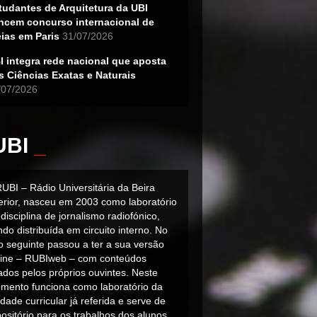
tudantes de Arquitetura da UBI
ncem concurso internacional de
eias em Paris
31/07/2026
I integra rede nacional que aposta
s Ciências Exatas e Naturais
/07/2026
UBI
_
RUBI – Rádio Universitária da Beira
terior, nasceu em 2003 como laboratório
disciplina de jornalismo radiofónico,
do distribuída em circuito interno. No
o seguinte passou a ter a sua versão
line – RUBIweb – com conteúdos
iados pelos próprios ouvintes. Neste
mento funciona como laboratório da
dade curricular já referida e serve de
ositório para os trabalhos dos alunos.