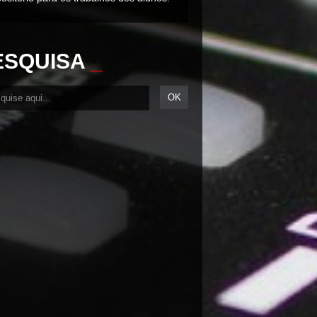
ESQUISA
_