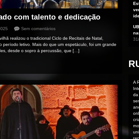
Es
ve
do com talento e dedicação
id
UB
2025
Sem comentários
na
ã realizou o tradicional Ciclo de Recitais de Natal,
31
 período letivo. Mais do que um espetáculo, foi um grande
des, desde o sopro à percussão, que […]
R
A 
In
da 
sen
an
on
cr
mo
uni
rep