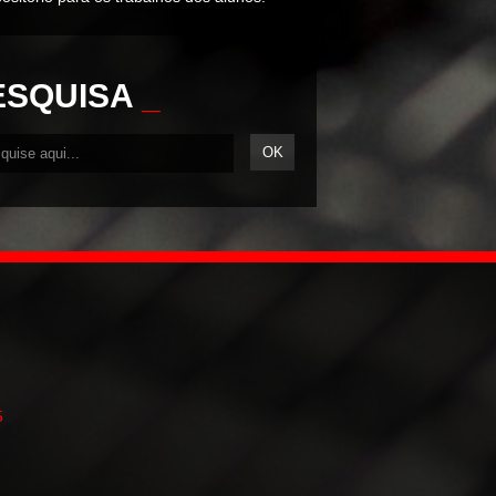
ESQUISA
_
5