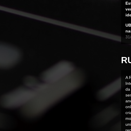
Es
ve
id
UB
na
31
R
A 
In
da 
sen
an
on
cr
mo
uni
rep