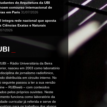
tudantes de Arquitetura da UBI
ncem concurso internacional de
eias em Paris
31/07/2026
I integra rede nacional que aposta
s Ciências Exatas e Naturais
/07/2026
UBI
_
RUBI – Rádio Universitária da Beira
terior, nasceu em 2003 como laboratório
disciplina de jornalismo radiofónico,
do distribuída em circuito interno. No
o seguinte passou a ter a sua versão
line – RUBIweb – com conteúdos
iados pelos próprios ouvintes. Neste
mento funciona como laboratório da
dade curricular já referida e serve de
ositório para os trabalhos dos alunos.