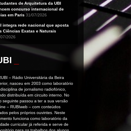
tudantes de Arquitetura da UBI
ncem concurso internacional de
eias em Paris
31/07/2026
I integra rede nacional que aposta
s Ciências Exatas e Naturais
/07/2026
UBI
_
RUBI – Rádio Universitária da Beira
terior, nasceu em 2003 como laboratório
disciplina de jornalismo radiofónico,
do distribuída em circuito interno. No
o seguinte passou a ter a sua versão
line – RUBIweb – com conteúdos
iados pelos próprios ouvintes. Neste
mento funciona como laboratório da
dade curricular já referida e serve de
ositório para os trabalhos dos alunos.