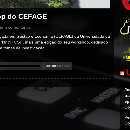
hop do CEFAGE
Sem comentários
çada em Gestão e Economia (CEFAGE) da Universidade da
WorkIn@FCSH, mais uma edição do seu workshop, dedicado
e temas de investigação.
00:00
/
02:09
Jo
tr
ep
Co
Pe
Co