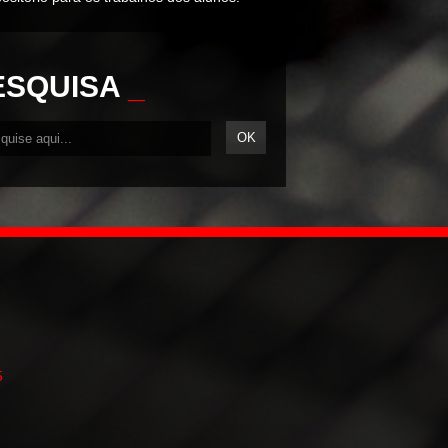
ESQUISA
_
5