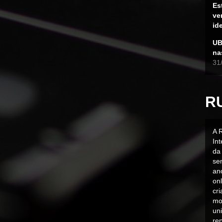
Es
ve
id
UB
na
31
R
A 
In
da 
sen
an
on
cr
mo
uni
rep