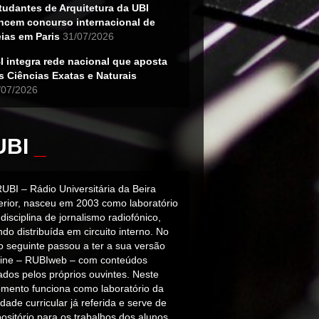
tudantes de Arquitetura da UBI
ncem concurso internacional de
eias em Paris
31/07/2026
I integra rede nacional que aposta
s Ciências Exatas e Naturais
/07/2026
UBI
_
RUBI – Rádio Universitária da Beira
terior, nasceu em 2003 como laboratório
disciplina de jornalismo radiofónico,
do distribuída em circuito interno. No
o seguinte passou a ter a sua versão
line – RUBIweb – com conteúdos
iados pelos próprios ouvintes. Neste
mento funciona como laboratório da
dade curricular já referida e serve de
ositório para os trabalhos dos alunos.