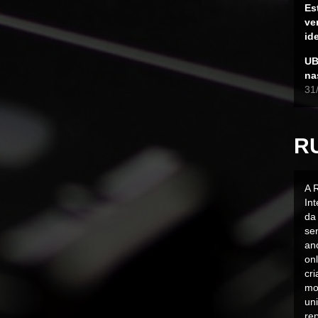
Es
ve
id
UB
na
31
R
A 
In
da 
sen
an
on
cr
mo
uni
rep