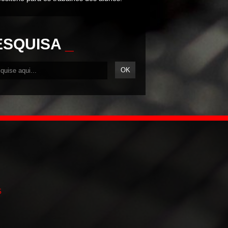
ESQUISA
_
5