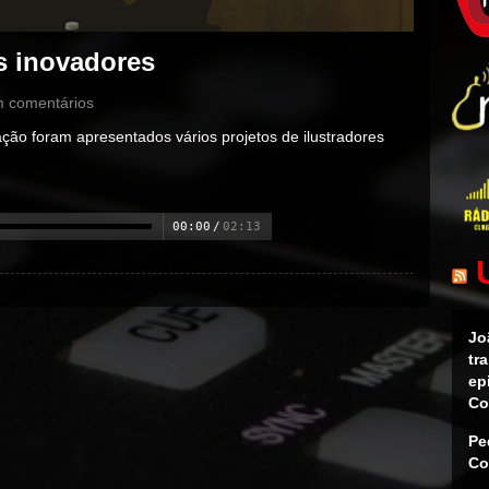
s inovadores
 comentários
ação foram apresentados vários projetos de ilustradores
00:00
/
02:13
Jo
tr
ep
Co
Pe
Co