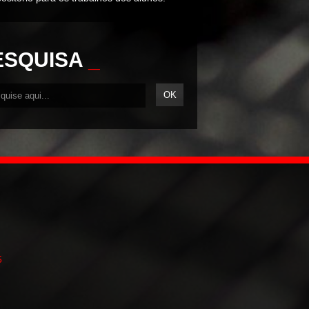
ESQUISA
_
5