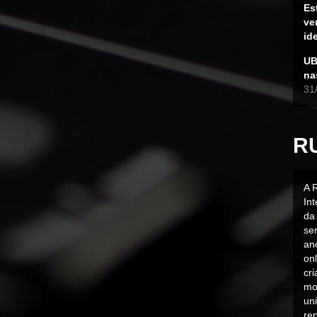
Es
ve
id
UB
na
31
R
A 
In
da 
sen
an
on
cr
mo
uni
rep