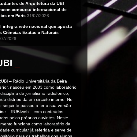
tudantes de Arquitetura da UBI
ncem concurso internacional de
eias em Paris
31/07/2026
I integra rede nacional que aposta
s Ciências Exatas e Naturais
/07/2026
UBI
_
RUBI – Rádio Universitária da Beira
terior, nasceu em 2003 como laboratório
disciplina de jornalismo radiofónico,
do distribuída em circuito interno. No
o seguinte passou a ter a sua versão
line – RUBIweb – com conteúdos
iados pelos próprios ouvintes. Neste
mento funciona como laboratório da
dade curricular já referida e serve de
ositório para os trabalhos dos alunos.