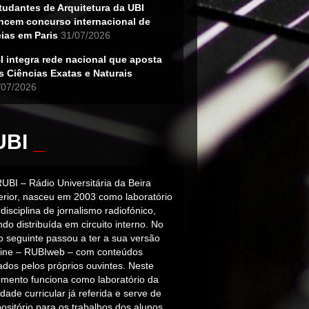
tudantes de Arquitetura da UBI
ncem concurso internacional de
eias em Paris
31/07/2026
I integra rede nacional que aposta
s Ciências Exatas e Naturais
/07/2026
UBI
_
RUBI – Rádio Universitária da Beira
terior, nasceu em 2003 como laboratório
disciplina de jornalismo radiofónico,
do distribuída em circuito interno. No
o seguinte passou a ter a sua versão
line – RUBIweb – com conteúdos
iados pelos próprios ouvintes. Neste
mento funciona como laboratório da
dade curricular já referida e serve de
ositório para os trabalhos dos alunos.