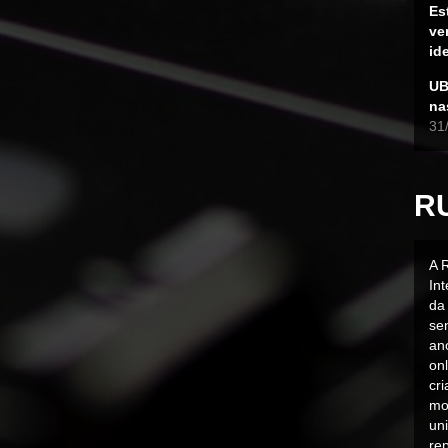
Es
ve
id
UB
na
31
R
A 
In
da 
sen
an
on
cr
mo
uni
rep