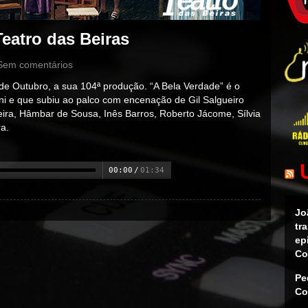
eatro das Beiras
Sem comentários
 de Outubro, a sua 104ª produção. “A Bela Verdade” é o
ni e que subiu ao palco com encenação de Gil Salgueiro
ira, Hâmbar de Sousa, Inês Barros, Roberto Jácome, Sílvia
a.
00:00
/
01:34
Jo
tr
ep
Co
Pe
Co