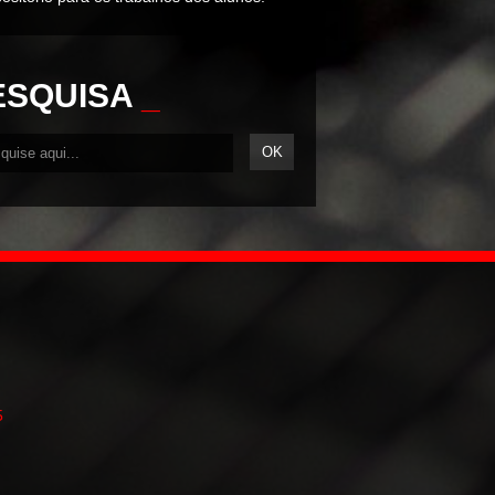
ESQUISA
_
5