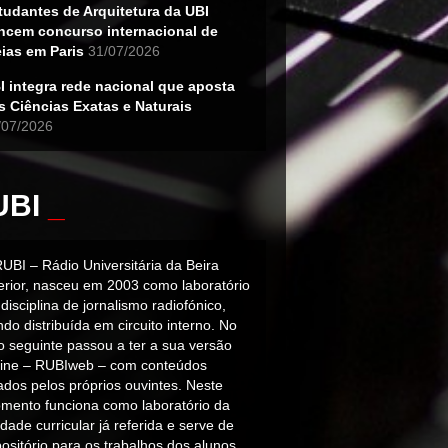
tudantes de Arquitetura da UBI
ncem concurso internacional de
eias em Paris
31/07/2026
I integra rede nacional que aposta
s Ciências Exatas e Naturais
/07/2026
UBI
_
RUBI – Rádio Universitária da Beira
terior, nasceu em 2003 como laboratório
disciplina de jornalismo radiofónico,
do distribuída em circuito interno. No
o seguinte passou a ter a sua versão
line – RUBIweb – com conteúdos
iados pelos próprios ouvintes. Neste
mento funciona como laboratório da
dade curricular já referida e serve de
ositório para os trabalhos dos alunos.