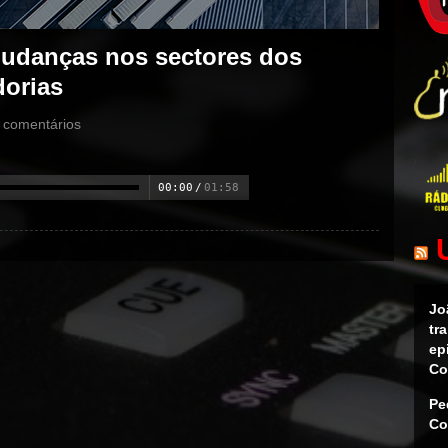
Mudanças nos sectores dos
dorias
comentários
00:00
/
01:58
Jo
tr
ep
Co
Pe
Co