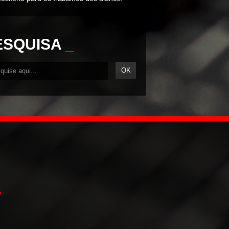
ESQUISA
_
5