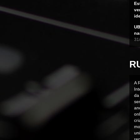
Es
ve
id
UB
na
31
R
A 
In
da 
sen
an
on
cr
mo
uni
rep