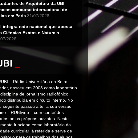
tudantes de Arquitetura da UBI
ncem concurso internacional de
eias em Paris
31/07/2026
I integra rede nacional que aposta
s Ciências Exatas e Naturais
/07/2026
UBI
_
RUBI – Rádio Universitária da Beira
terior, nasceu em 2003 como laboratório
disciplina de jornalismo radiofónico,
do distribuída em circuito interno. No
o seguinte passou a ter a sua versão
line – RUBIweb – com conteúdos
iados pelos próprios ouvintes. Neste
mento funciona como laboratório da
dade curricular já referida e serve de
ositório para os trabalhos dos alunos.