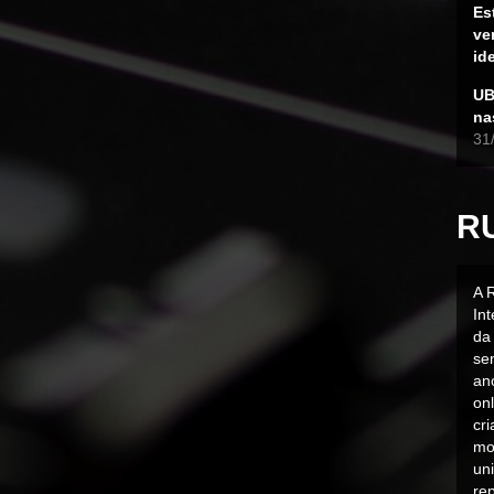
Es
ve
id
UB
na
31
R
A 
In
da 
sen
an
on
cr
mo
uni
rep