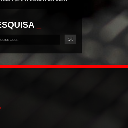
ESQUISA
_
5