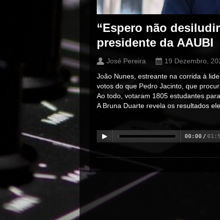
“Espero não desiludir
presidente da AAUBI
José Pereira
19 Dezembro, 20
João Nunes, estreante na corrida à li
votos do que Pedro Jacinto, que proc
Ao todo, votaram 1805 estudantes para a
A Bruna Duarte revela os resultados elei
00:00
/
01:
00:00
/
00:00