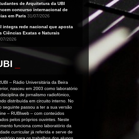
tudantes de Arquitetura da UBI
ncem concurso internacional de
eias em Paris
31/07/2026
I integra rede nacional que aposta
s Ciências Exatas e Naturais
/07/2026
UBI
_
RUBI – Rádio Universitária da Beira
terior, nasceu em 2003 como laboratório
disciplina de jornalismo radiofónico,
do distribuída em circuito interno. No
o seguinte passou a ter a sua versão
line – RUBIweb – com conteúdos
iados pelos próprios ouvintes. Neste
mento funciona como laboratório da
dade curricular já referida e serve de
ositório para os trabalhos dos alunos.