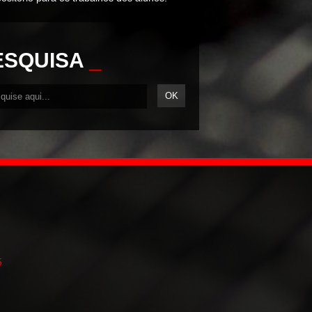
ESQUISA
_
5