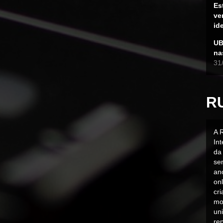
Es
ve
id
UB
na
31
R
A 
In
da 
sen
an
on
cr
mo
uni
rep