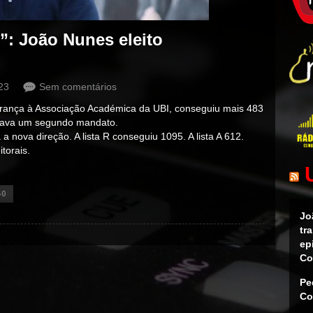
”: João Nunes eleito
23
Sem comentários
derança à Associação Académica da UBI, conseguiu mais 483
urava um segundo mandato.
 nova direção. A lista R conseguiu 1095. A lista A 612.
torais.
50
Jo
tr
ep
Co
Pe
Co