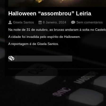
Halloween “assombrou” Leiria
Gisela Santos
8 Janeiro, 2024
Sem comentários
Na noite de 31 de outubro, as bruxas andaram à solta no Castelo
A cidade foi invadida pelo espírito de Halloween.
A reportagem é de Gisela Santos.
00:00
/
00:00
00:00
/
00:00