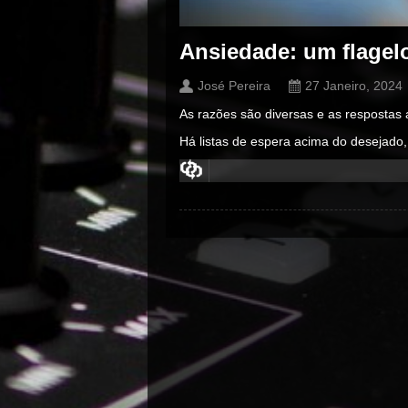
Ansiedade: um flagel
José Pereira
27 Janeiro, 2024
As razões são diversas e as respostas 
Há listas de espera acima do desejado, 
00:00
/
00:00
00:00
/
00:00