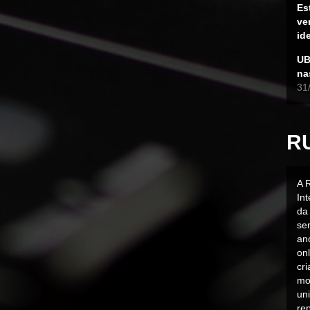
Es
ve
id
UB
na
31
R
A 
In
da 
sen
an
on
cr
mo
uni
rep