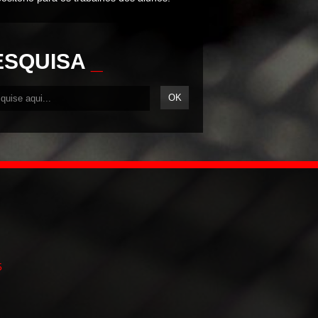
ESQUISA
_
5