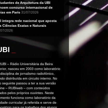
tudantes de Arquitetura da UBI
ncem concurso internacional de
eias em Paris
31/07/2026
I integra rede nacional que aposta
s Ciências Exatas e Naturais
/07/2026
UBI
_
RUBI – Rádio Universitária da Beira
terior, nasceu em 2003 como laboratório
disciplina de jornalismo radiofónico,
do distribuída em circuito interno. No
o seguinte passou a ter a sua versão
line – RUBIweb – com conteúdos
iados pelos próprios ouvintes. Neste
mento funciona como laboratório da
dade curricular já referida e serve de
ositório para os trabalhos dos alunos.