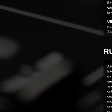
Es
ve
id
UB
na
31
R
A 
In
da 
sen
an
on
cr
mo
uni
rep