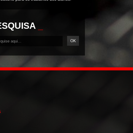
ESQUISA
_
5