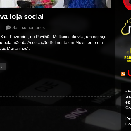
a loja social
Sem comentários
3 de Fevereiro, no Pavilhão Multiusos da vila, um espaço
rgiu pela mão da Associação Belmonte em Movimento em
 das Maravilhas”.
03
Jo
tr
ep
Co
Pe
Co