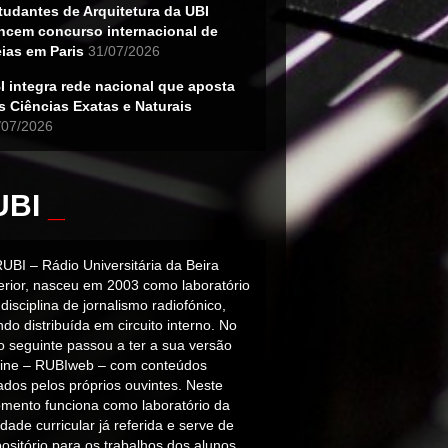
tudantes de Arquitetura da UBI
ncem concurso internacional de
eias em Paris
31/07/2026
I integra rede nacional que aposta
s Ciências Exatas e Naturais
/07/2026
UBI
_
RUBI – Rádio Universitária da Beira
terior, nasceu em 2003 como laboratório
disciplina de jornalismo radiofónico,
do distribuída em circuito interno. No
o seguinte passou a ter a sua versão
line – RUBIweb – com conteúdos
iados pelos próprios ouvintes. Neste
mento funciona como laboratório da
dade curricular já referida e serve de
ositório para os trabalhos dos alunos.