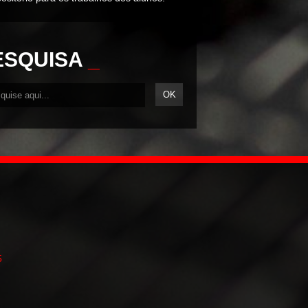
ESQUISA
_
5