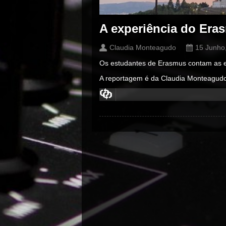
A experiência do Era
Claudia Monteagudo
15 Junho
Os estudantes de Erasmus contam as e
A reportagem é da Claudia Monteagud
00:00
/
00:00
00:00
/
00:00