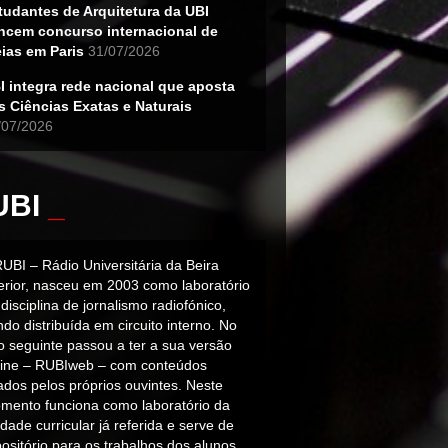
tudantes de Arquitetura da UBI
ncem concurso internacional de
eias em Paris
31/07/2026
I integra rede nacional que aposta
s Ciências Exatas e Naturais
/07/2026
UBI
_
RUBI – Rádio Universitária da Beira
terior, nasceu em 2003 como laboratório
disciplina de jornalismo radiofónico,
do distribuída em circuito interno. No
o seguinte passou a ter a sua versão
line – RUBIweb – com conteúdos
iados pelos próprios ouvintes. Neste
mento funciona como laboratório da
dade curricular já referida e serve de
ositório para os trabalhos dos alunos.