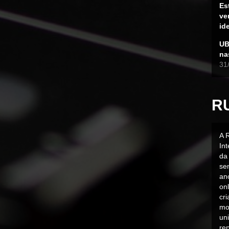
Es
ve
id
UB
na
31
R
A 
In
da 
sen
an
on
cr
mo
uni
rep