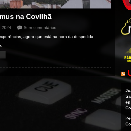
smus na Covilhã
, 2024
Sem comentários
xperências, agora que está na hora da despedida.
o.
Jo
tr
ep
Co
Pe
Co