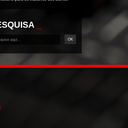
ESQUISA
_
5