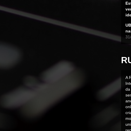
Es
ve
id
UB
na
31
R
A 
In
da 
sen
an
on
cr
mo
uni
rep