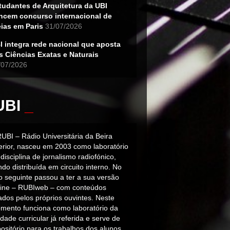
tudantes de Arquitetura da UBI
ncem concurso internacional de
eias em Paris
31/07/2026
I integra rede nacional que aposta
s Ciências Exatas e Naturais
/07/2026
UBI
_
RUBI – Rádio Universitária da Beira
terior, nasceu em 2003 como laboratório
disciplina de jornalismo radiofónico,
do distribuída em circuito interno. No
o seguinte passou a ter a sua versão
line – RUBIweb – com conteúdos
iados pelos próprios ouvintes. Neste
mento funciona como laboratório da
dade curricular já referida e serve de
ositório para os trabalhos dos alunos.