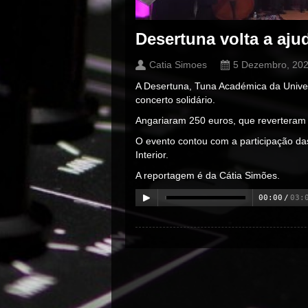
Desertuna volta a aju
Catia Simoes
5 Dezembro, 20
A Desertuna, Tuna Académica da Univer
concerto solidário.
Angariaram 250 euros, que reverteram
O evento contou com a participação da
Interior.
A reportagem é da Cátia Simões.
00:00
/
03:
00:00
/
00:00