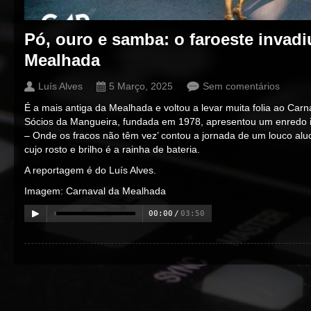
Pó, ouro e samba: o faroeste invadi
Mealhada
Luís Alves
5 Março, 2025
Sem comentários
É a mais antiga da Mealhada e voltou a levar muita folia ao Car
Sócios da Mangueira, fundada em 1978, apresentou um enredo i
– Onde os fracos não têm vez’ contou a jornada de um louco aluc
cujo rosto e brilho é a rainha de bateria.
A reportagem é do Luís Alves.
Imagem: Carnaval da Mealhada
00:00
/
03:50
00:00
/
00:00