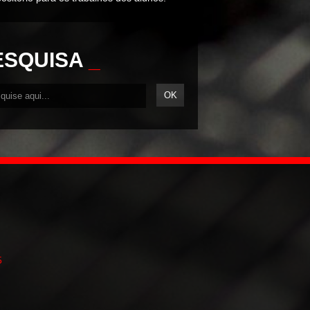
ESQUISA
_
5