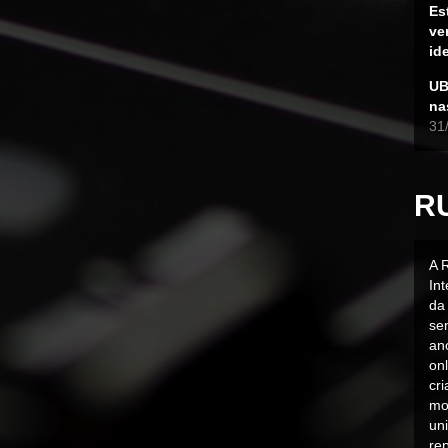
Es
ve
id
UB
na
31
R
A 
In
da 
sen
an
on
cr
mo
uni
rep