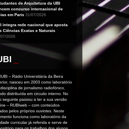
tudantes de Arquitetura da UBI
ncem concurso internacional de
eias em Paris
31/07/2026
I integra rede nacional que aposta
s Ciências Exatas e Naturais
/07/2026
UBI
_
RUBI – Rádio Universitária da Beira
terior, nasceu em 2003 como laboratório
disciplina de jornalismo radiofónico,
do distribuída em circuito interno. No
o seguinte passou a ter a sua versão
line – RUBIweb – com conteúdos
iados pelos próprios ouvintes. Neste
mento funciona como laboratório da
dade curricular já referida e serve de
ositório para os trabalhos dos alunos.