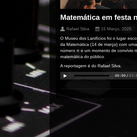
Matemática em festa 
Rafael Silva
15 Março, 2025
O Museu dos Lanifícios foi o lugar esco
da Matemática (14 de março) com uma t
número π e um momento de convívio ma
matemática do público.
A reportagem é do Rafael Silva.
00:00
/
03:
00:00
/
00:00