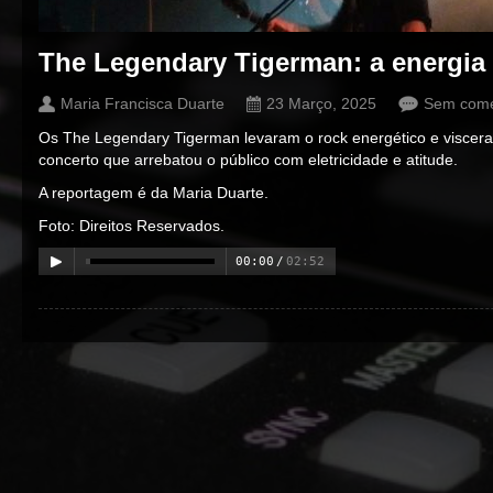
The Legendary Tigerman: a energia
Maria Francisca Duarte
23 Março, 2025
Sem come
Os The Legendary Tigerman levaram o rock energético e viscera
concerto que arrebatou o público com eletricidade e atitude.
A reportagem é da Maria Duarte.
Foto: Direitos Reservados.
00:00
/
02:52
00:00
/
00:00