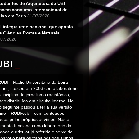
tudantes de Arquitetura da UBI
ncem concurso internacional de
eias em Paris
31/07/2026
I integra rede nacional que aposta
s Ciências Exatas e Naturais
/07/2026
UBI
_
RUBI – Rádio Universitária da Beira
terior, nasceu em 2003 como laboratório
disciplina de jornalismo radiofónico,
do distribuída em circuito interno. No
o seguinte passou a ter a sua versão
line – RUBIweb – com conteúdos
iados pelos próprios ouvintes. Neste
mento funciona como laboratório da
dade curricular já referida e serve de
ositório para os trabalhos dos alunos.