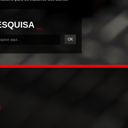
ESQUISA
_
5