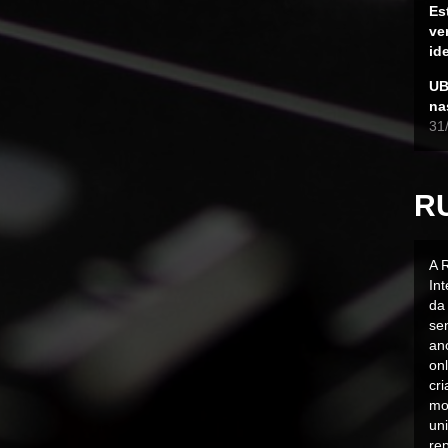
Es
ve
id
UB
na
31
R
A 
In
da 
sen
an
on
cr
mo
uni
rep