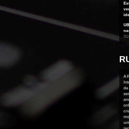
Es
ve
id
UB
na
31
R
A 
In
da 
sen
an
on
cr
mo
uni
rep