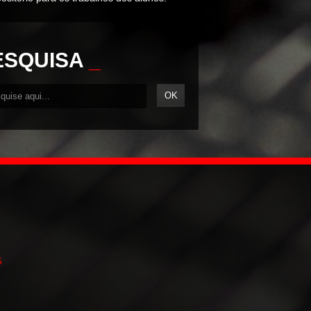
ESQUISA
_
5