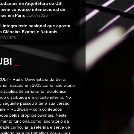
tudantes de Arquitetura da UBI
ncem concurso internacional de
eias em Paris
31/07/2026
I integra rede nacional que aposta
s Ciências Exatas e Naturais
/07/2026
UBI
_
RUBI – Rádio Universitária da Beira
terior, nasceu em 2003 como laboratório
disciplina de jornalismo radiofónico,
do distribuída em circuito interno. No
o seguinte passou a ter a sua versão
line – RUBIweb – com conteúdos
iados pelos próprios ouvintes. Neste
mento funciona como laboratório da
dade curricular já referida e serve de
ositório para os trabalhos dos alunos.