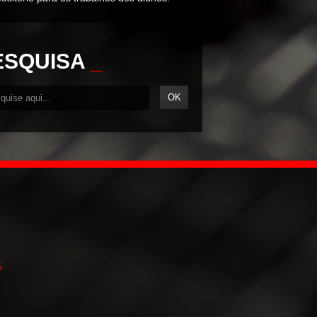
ESQUISA
_
5