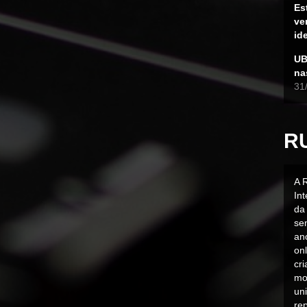
Es
ve
id
UB
na
31
R
A 
In
da 
sen
an
on
cr
mo
uni
rep