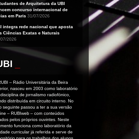
tudantes de Arquitetura da UBI
ncem concurso internacional de
eias em Paris
31/07/2026
I integra rede nacional que aposta
s Ciências Exatas e Naturais
/07/2026
UBI
_
RUBI – Rádio Universitária da Beira
terior, nasceu em 2003 como laboratório
disciplina de jornalismo radiofónico,
do distribuída em circuito interno. No
o seguinte passou a ter a sua versão
line – RUBIweb – com conteúdos
iados pelos próprios ouvintes. Neste
mento funciona como laboratório da
dade curricular já referida e serve de
ositório para os trabalhos dos alunos.