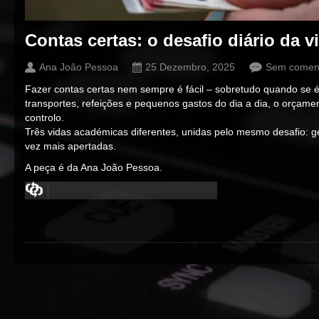
Contas certas: o desafio diário da 
Ana João Pessoa
25 Dezembro, 2025
Sem coment
Fazer contas certas nem sempre é fácil – sobretudo quando se é
transportes, refeições e pequenos gastos do dia a dia, o orçame
controlo.
Três vidas académicas diferentes, unidas pelo mesmo desafio: ge
vez mais apertadas.
A peça é da Ana João Pessoa.
00:00
/
00:00
00:00
/
00:00