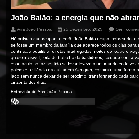
João Baião: a energia que não abra
Ana João Pessoa
25 Dezembro, 2025
Sem coment
Há artistas que ocupam o ecrã. João Baião ocupa, sobretudo, a 
se fosse um membro da família que aparece todos os dias para a
continua a equilibrar diretos madrugados, noites de teatro e via
quase invisível, feita de trabalho de bastidores, cuidado com a v
espetáculo só faz sentido se levar leveza a um mundo cada vez 
palcos e o silêncio da quinta em Alenquer, construiu uma forma 
lado sem nunca deixar de ser próximo, transformando cada garg
cinzento dos dias.
Entrevista de Ana João Pessoa.
00:00
/
00:00
00:00
/
00:00