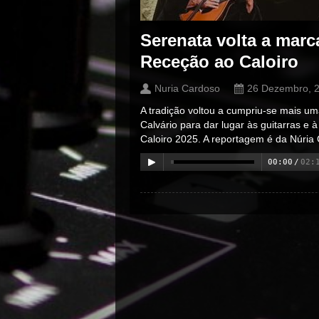
Serenata volta a mar
Receção ao Caloiro
Nuria Cardoso
26 Dezembro, 
A tradição voltou a cumpriu-se mais uma
Calvário para dar lugar às guitarras e
Caloiro 2025. A reportagem é da Núria
00:00
/
02:
00:00
/
00:00