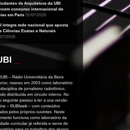
tudantes de Arquitetura da UBI
ncem concurso internacional de
eias em Paris
31/07/2026
I integra rede nacional que aposta
s Ciências Exatas e Naturais
/07/2026
UBI
_
RUBI – Rádio Universitária da Beira
terior, nasceu em 2003 como laboratório
disciplina de jornalismo radiofónico,
do distribuída em circuito interno. No
o seguinte passou a ter a sua versão
line – RUBIweb – com conteúdos
iados pelos próprios ouvintes. Neste
mento funciona como laboratório da
dade curricular já referida e serve de
ositório para os trabalhos dos alunos.