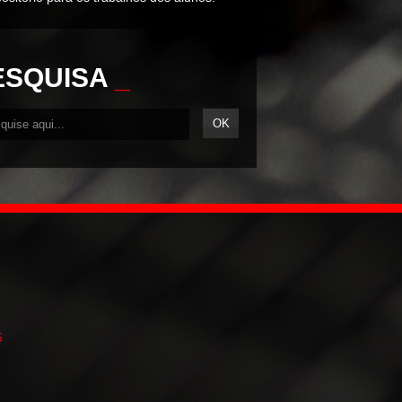
ESQUISA
_
5