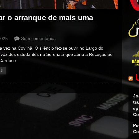
car o arranque de mais uma
2025
Sem comentários
 vez na Covilhã. O silêncio fez-se ouvir no Largo do
 à voz dos estudantes na Serenata que abriu a Receção ao
 Cardoso.
18
Jo
tr
ep
Co
Pe
Co