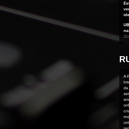
Es
ve
id
UB
na
31
R
A 
In
da 
sen
an
on
cr
mo
uni
rep