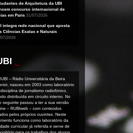
tudantes de Arquitetura da UBI
ncem concurso internacional de
eias em Paris
31/07/2026
I integra rede nacional que aposta
s Ciências Exatas e Naturais
/07/2026
UBI
_
RUBI – Rádio Universitária da Beira
terior, nasceu em 2003 como laboratório
disciplina de jornalismo radiofónico,
do distribuída em circuito interno. No
o seguinte passou a ter a sua versão
line – RUBIweb – com conteúdos
iados pelos próprios ouvintes. Neste
mento funciona como laboratório da
dade curricular já referida e serve de
ositório para os trabalhos dos alunos.