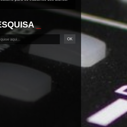
ESQUISA
_