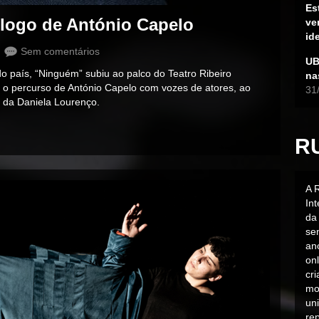
Es
ogo de António Capelo
ve
id
Sem comentários
UB
o país, “Ninguém” subiu ao palco do Teatro Ribeiro
na
 o percurso de António Capelo com vozes de atores, ao
31
é da Daniela Lourenço.
R
A 
In
da 
sen
an
on
cr
mo
uni
rep